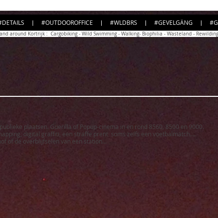
#DETAILS
#OUTDOOROFFICE
#WLDBRS
#GEVELGÄNG
#G
and around Kortrijk : Cargobiking - Wild Swimming - Walking- Biophilia - Wasteland - Rewildin
publieke plaatsen. Guerilla of Popup-cinema in en rond 8560, 8500 en 9000.
apping, digital graffiti, een straffe prent soms zelfs een voetbalmatch....
f of de overblijfselen van een station...