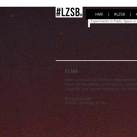
HME
#LZSB
- Experiments in Public Space in 
-
FLM#
Meer avontuur! Op kleine en inspirerende 
Zwart-wit klassiekers, zotte docu's, videom
Langs de Leie, op een dakterras, een kerkho
Bring Your Own
:
Stoelke, dekentje, drinks...