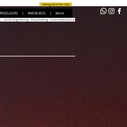
Taking back the city!
RNDLGGRS
#MOB.BOS
More
g - Social Engineering - Placemaking - Environmentalism